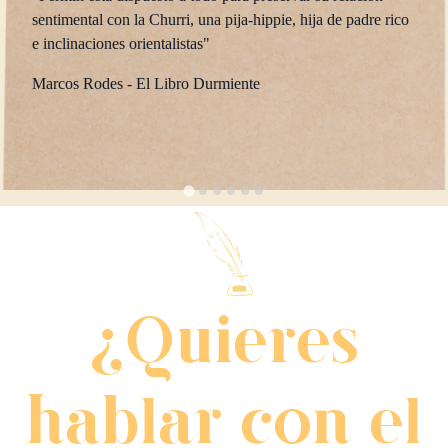
e padre rico
"La mejor novela de humor que he leído en mi 
La madre del autor
¿Quieres
hablar con el